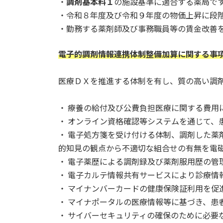
・
調剤基本料１
の施設基準に適合する薬局で
・令和８年度及び令和９年度の物価上昇に段
・勤務する薬剤師及び事務職員等の賃金改善
電子的調剤情報連携体制整備加算に関する事
医療ＤＸを推進する体制を有し、質の高い調
・ 療養の給付及び公費負担医療に関する費用
・ オンライン資格確認等システムを通じて、
・ 電子処方箋を受け付ける体制、調剤した
的知見の観点から不適切な組合せの有無を電
・ 電子薬歴による調剤録及び薬剤服用歴の管
・ 電子カルテ情報共有サービスにより診療情
・ マイナンバーカードの健康保険証利用を促
・ マイナポータルの医療情報等に基づき、患
・ サイバーセキュリティの確保のために必要