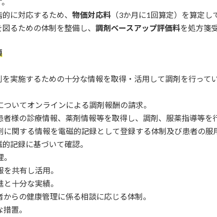
す。
階的に対応するため、
物価対応料
（3か月に1回算定）を算定し
を図るための体制を整備し、
調剤ベースアップ評価料
を処方箋
項
剤を実施するための十分な情報を取得・活用して調剤を行って
についてオンラインによる調剤報酬の請求。
患者様の診療情報、薬剤情報等を取得し、調剤、服薬指導等を
薬剤に関する情報を電磁的記録として登録する体制及び患者の服
磁的記録に基づいて確認。
理。
報を共有し活用。
進と十分な実績。
者からの健康管理に係る相談に応じる体制。
な措置。