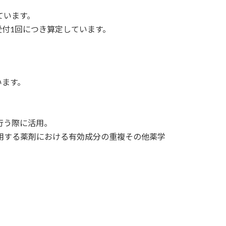
ています。
受付1回につき算定しています。
います。
行う際に活用。
用する薬剤における有効成分の重複その他薬学