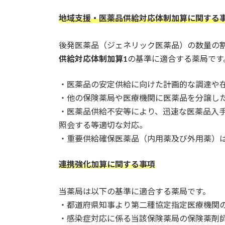
地域支援・医薬品供給対応体制加算に関する
後発医薬品（ジェネリック医薬品）の数量の割
供給対応体制加算
1
の基準に適合する薬局です
・医薬品の安定供給に向けた計画的な調達や
・他の保険薬局や医療機関に医薬品を分譲し
・医薬品供給不安等により、迅速な医薬品入
照会する等適切な対応。
・重要供給確保医薬品（内用薬及び外用薬）
連携強化加算に関する事項
当薬局は以下の基準に適合する薬局です。
・都道府県知事より第二種協定指定医療機関
・感染症対応に係る当該保険薬局の保険薬剤