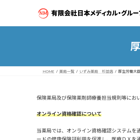
コ
ナ
ン
ビ
テ
ゲ
ン
ー
ツ
シ
へ
ョ
ス
ン
キ
に
ッ
移
プ
動
HOME
薬局一覧
いずみ薬局 杉並店
厚生労働大
保険薬局及び保険薬剤師療養担当規則等にお
オンライン資格確認について
当薬局では、オンライン資格確認システムを
ードの健康保険証利用を促進し、医療ＤＸを