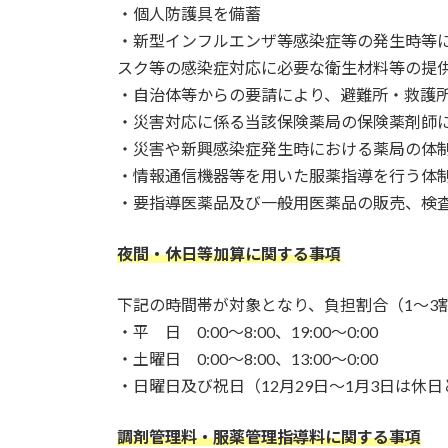
・個人防護具を備蓄
・新型インフルエンザ等感染症等の発生時等
スク等の感染症対応に必要な衛生材料等の提
・自治体等からの要請により、避難所・救護
・災害対応に係る当該保険薬局の保険薬剤師
・災害や新興感染症発生時における薬局の体
・情報通信機器等を用いた服薬指導を行う体
・要指導医薬品及び一般用医薬品の販売、検
夜間・休日等加算に関する事項
下記の時間帯が対象となり、負担割合（1～3割
・平 日 0:00～8:00、19:00～0:00
・土曜日 0:00～8:00、13:00～0:00
・日曜日及び祝日（12月29日～1月3日は休
調剤管理料・服薬管理指導料に関する事項