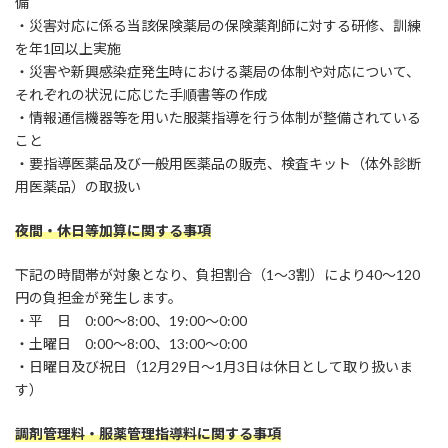
備
・災害対応に係る当該保険薬局の保険薬剤師に対する研修、訓練
を年1回以上実施
・災害や新興感染症発生時における薬局の体制や対応について、
それぞれの状況に応じた手順書等の作成
・情報通信機器等を用いた服薬指導を行う体制が整備されている
こと
・要指導医薬品及び一般用医薬品の販売、検査キット（体外診断
用医薬品）の取扱い
夜間・休日等加算に関する事項
下記の時間帯が対象となり、負担割合（1～3割）により40～120
円の負担金が発生します。
・平 日 0:00～8:00、19:00～0:00
・土曜日 0:00～8:00、13:00～0:00
・日曜日及び祝日（12月29日～1月3日は休日として取り扱いま
す）
調剤管理料・服薬管理指導料に関する事項