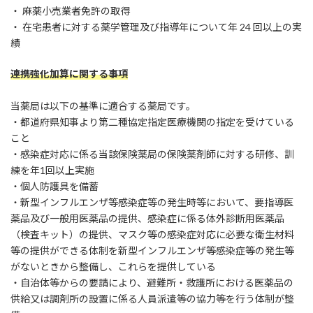
・ 麻薬小売業者免許の取得
・ 在宅患者に対する薬学管理及び指導年について年 24 回以上の実
績
連携強化加算に関する事項
当薬局は以下の基準に適合する薬局です。
・都道府県知事より第二種協定指定医療機関の指定を受けている
こと
・感染症対応に係る当該保険薬局の保険薬剤師に対する研修、訓
練を年1回以上実施
・個人防護具を備蓄
・新型インフルエンザ等感染症等の発生時等において、要指導医
薬品及び一般用医薬品の提供、感染症に係る体外診断用医薬品
（検査キット）の提供、マスク等の感染症対応に必要な衛生材料
等の提供ができる体制を新型インフルエンザ等感染症等の発生等
がないときから整備し、これらを提供している
・自治体等からの要請により、避難所・救護所における医薬品の
供給又は調剤所の設置に係る人員派遣等の協力等を行う体制が整