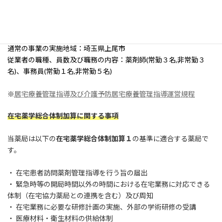
当薬局は在宅患者訪問薬剤管理指導を行う薬局です。
居宅療養管理指導に関する運営規程の概要等の重要事項
通常の事業の実施地域：埼玉県上尾市
従業者の職種、員数及び職務の内容：薬剤師(常勤３名,非常勤３
名)、事務員(常勤１名,非常勤５名)
※
居宅療養管理指導及び介護予防居宅療養管理指導運営規程
在宅薬学総合体制加算に関する事項
当薬局は以下の
在宅薬学総合体制加算１
の基準に適合する薬局で
す。
・ 在宅患者訪問薬剤管理指導を行う旨の届出
・ 緊急時等の開局時間以外の時間における在宅業務に対応できる
体制（在宅協力薬局との連携を含む）及び周知
・ 在宅業務に必要な研修計画の実施、外部の学術研修の受講
・ 医療材料・衛生材料の供給体制