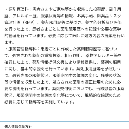
・調剤管理料：患者さまやご家族等から収集した投薬歴、副作用
歴、アレルギー歴、服薬状況等の情報、お薬手帳、医薬品リスク
管理計画（RMP）、薬剤服用歴等に基づき、薬学的分析及び評価
を行った上で、患者さまごとに薬剤服用歴への記録や必要な薬学
的管理を行っています。必要に応じて医師に処方内容の提案を行い
ます。
・服薬管理指導料：患者ごとに作成した薬剤服用歴等に基づい
て、処方された薬剤の重複投薬、相互作用、 薬物アレルギー等を
確認した上で、薬剤情報提供文書により情報提供し、薬剤の服用
に関し、基本的な説明を行っています。薬剤服用歴等を参照しつ
つ、患者さまの服薬状況、服薬期間中の体調の変化、残薬の状況
等の情報を収集した上で、処方された薬剤の適正使用のために必
要な説明を行っています。薬剤交付後においても、当該患者の服薬
状況、服薬期間中の体調の変化等について、継続的な確認のため
必要に応じて指導等を実施しています。
個人情報保護方針