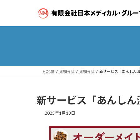
コ
ナ
ン
ビ
テ
ゲ
ン
ー
ツ
シ
へ
ョ
ス
ン
キ
に
ッ
移
プ
動
HOME
お知らせ
お知らせ
新サービス「あんしん
新サービス「あんしん
2025年1月18日